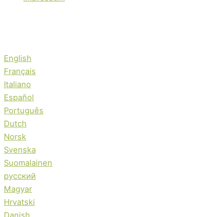
English
Français
Italiano
Español
Português
Dutch
Norsk
Svenska
Suomalainen
русский
Magyar
Hrvatski
Danish